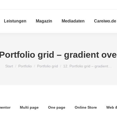
Leistungen
Magazin
Mediadaten
Careiwo.de
 Portfolio grid – gradient ove
Sie befinden sich hier:
Start
Portfolio
Portfolio grid
12. Portfolio grid – gradient…
mentor
Multi page
One page
Online Store
Web &