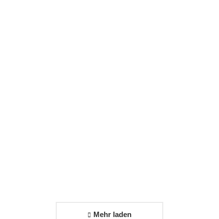
Wohnmobilcenter
Sachsen
Elementor
,
One page
Mehr laden