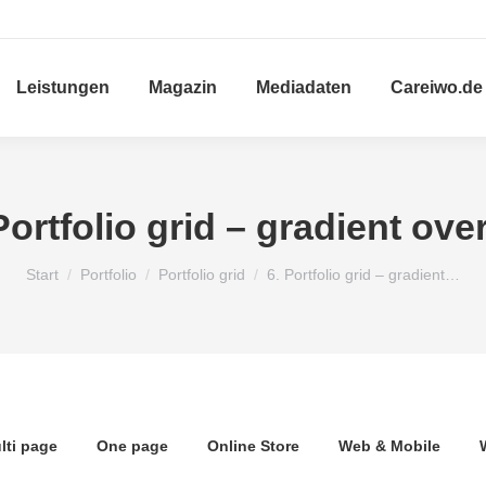
Leistungen
Magazin
Mediadaten
Careiwo.de
Portfolio grid – gradient ove
Sie befinden sich hier:
Start
Portfolio
Portfolio grid
6. Portfolio grid – gradient…
lti page
One page
Online Store
Web & Mobile