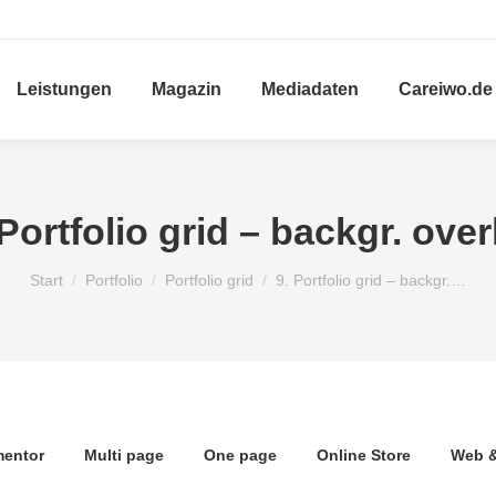
Leistungen
Magazin
Mediadaten
Careiwo.de
 Portfolio grid – backgr. over
Sie befinden sich hier:
Start
Portfolio
Portfolio grid
9. Portfolio grid – backgr.…
mentor
Multi page
One page
Online Store
Web &