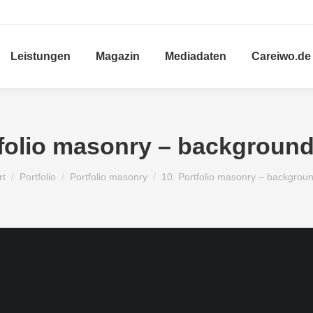
Leistungen
Magazin
Mediadaten
Careiwo.de
tfolio masonry – background
 befinden sich hier:
rt
Portfolio
Portfolio masonry
10. Portfolio masonry – backgro