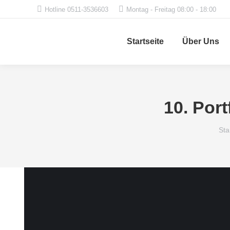
Hotline 0511-3536603
Montag - Freitag 08:00 - 18:00
Startseite
Über Uns
10. Por
Sie
Sta