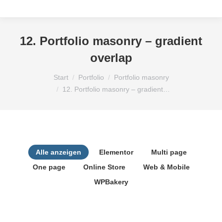
12. Portfolio masonry – gradient
overlap
Sie befinden sich hier:
Start
Portfolio
Portfolio masonry
12. Portfolio masonry – gradient…
Alle anzeigen
Elementor
Multi page
One page
Online Store
Web & Mobile
WPBakery