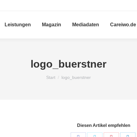
Leistungen
Magazin
Mediadaten
Careiwo.de
logo_buerstner
Sie befinden sich hier:
Start
logo_buerstner
Diesen Artikel empfehlen
Share
Share
Share
Sha