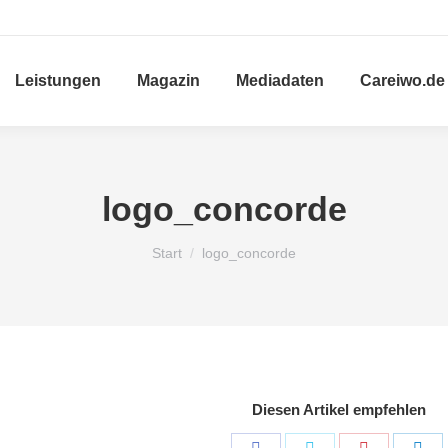
Leistungen
Magazin
Mediadaten
Careiwo.de
logo_concorde
Sie befinden sich hier:
Start
logo_concorde
Diesen Artikel empfehlen
Share
Share
Share
Sha