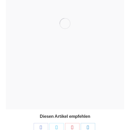
Diesen Artikel empfehlen
Share
Share
Share
Share