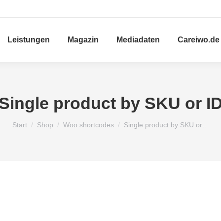
Leistungen
Magazin
Mediadaten
Careiwo.de
Single product by SKU or I
Sie befinden sich hier:
Start
Shop
Woo shortcodes
Single product by SKU or…