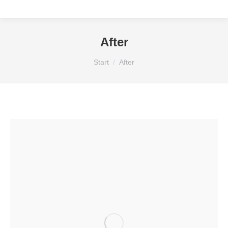
After
Sie befinden sich hier:
Start
After