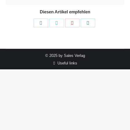
Diesen Artikel empfehlen
Share
Share
Share
Share
on
on
on
on
Facebook
Twitter
Pinterest
LinkedIn
© 2025 by Sales Verlag
Useful links