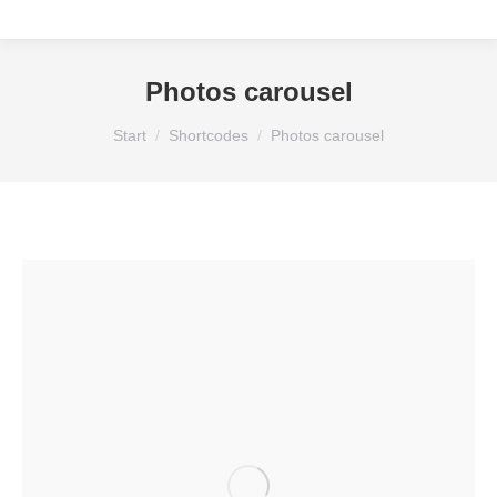
Photos carousel
Sie befinden sich hier:
Start
Shortcodes
Photos carousel