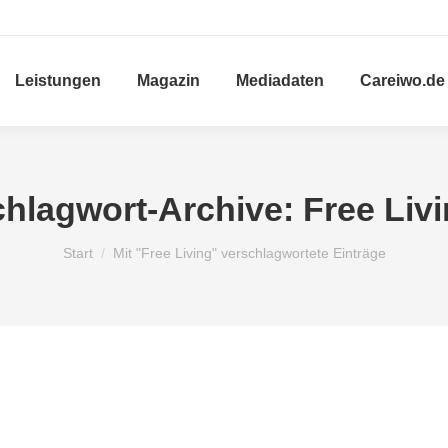
Leistungen
Magazin
Mediadaten
Careiwo.de
hlagwort-Archive:
Free Liv
Sie befinden sich hier:
Start
Mit "Free Living" verschlagwortete Einträge