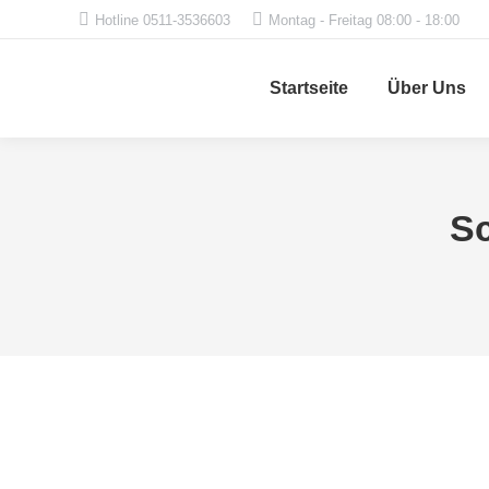
Hotline 0511-3536603
Montag - Freitag 08:00 - 18:00
Startseite
Über Uns
Sc
Caravan Freizeit
Freizeit, Reisen und Caravaning