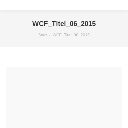
WCF_Titel_06_2015
Sie befinden sich hier:
Start
WCF_Titel_06_2015