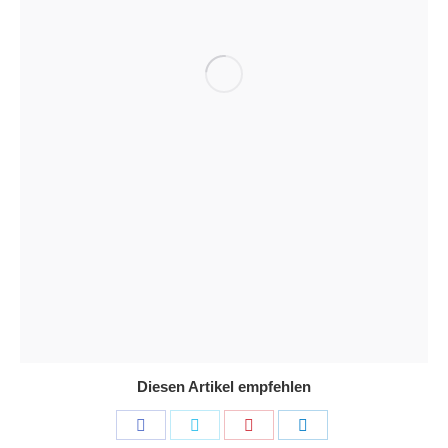
Diesen Artikel empfehlen
Share
Share
Share
Share