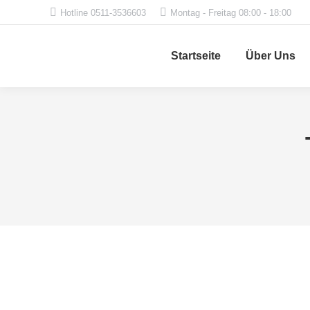
Hotline 0511-3536603
Montag - Freitag 08:00 - 18:00
Startseite
Über Uns
Photography