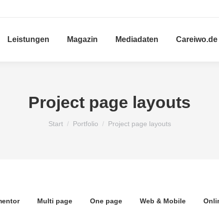
Leistungen
Magazin
Mediadaten
Careiwo.de
Project page layouts
Sie befinden sich hier:
Start
Portfolio
Project page layouts
mentor
Multi page
One page
Web & Mobile
Onli