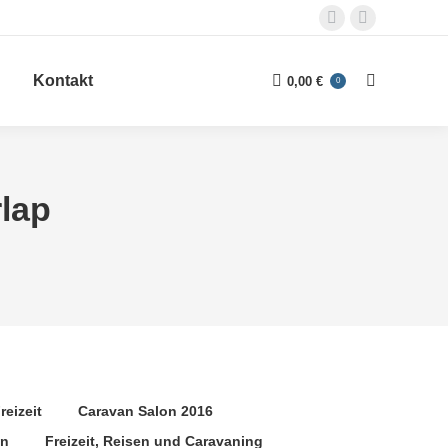
Facebook
E-
page
Mail
Kontakt
opens
page
0,00
€
0
Search:
in
opens
new
in
window
new
window
rlap
reizeit
Caravan Salon 2016
gn
Freizeit, Reisen und Caravaning