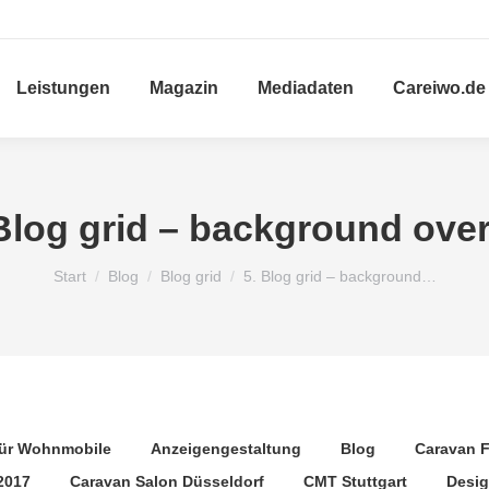
Leistungen
Magazin
Mediadaten
Careiwo.de
Blog grid – background ove
Sie befinden sich hier:
Start
Blog
Blog grid
5. Blog grid – background…
für Wohnmobile
Anzeigengestaltung
Blog
Caravan F
2017
Caravan Salon Düsseldorf
CMT Stuttgart
Desi