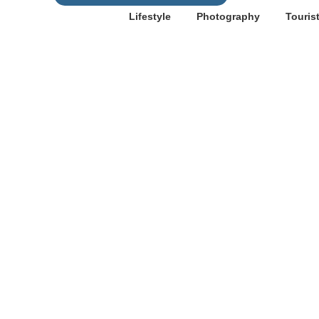
Lifestyle
Photography
Touris
Wohnmobile Caravan und