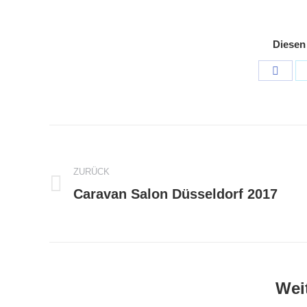
Diesen
Shar
on
Face
Kommentarnavigation
ZURÜCK
Vorheriger
Caravan Salon Düsseldorf 2017
Beitrag:
Weit