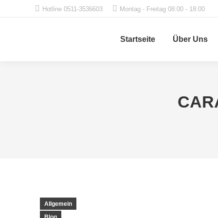
Hotline 0511-3536603
Montag - Freitag 08:00 - 18:00
Startseite
Über Uns
CARA
Allgemein
Blog