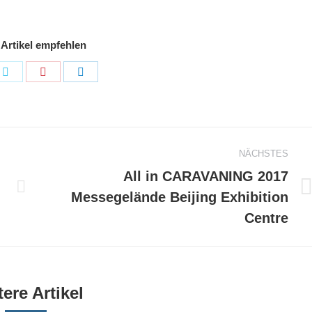
 Artikel empfehlen
e
Share
Share
Share
on
on
on
book
Twitter
Pinterest
LinkedIn
NÄCHSTES
All in CARAVANING 2017
Nächster
Messegelände Beijing Exhibition
Beitrag:
Centre
ere Artikel