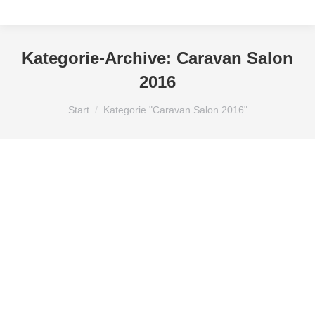
Kategorie-Archive:
Caravan Salon
2016
Sie befinden sich hier:
Start
Kategorie "Caravan Salon 2016"
Anzeigen für Wohnmobile
Anzeigengestaltung
Caravan Freizeit
Caravan Salon 2016
Caravan Salon 2016 Düsseldorf
Caravan Salon Düsseldorf