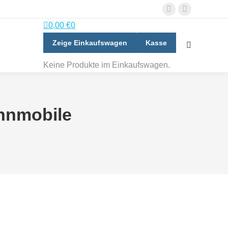
Facebook
E-
0,00
€
0
page
Mail
opens
page
Zeige Einkaufswagen
Kasse
Search:
in
opens
Keine Produkte im Einkaufswagen.
new
in
window
new
window
hnmobile
Allgemein