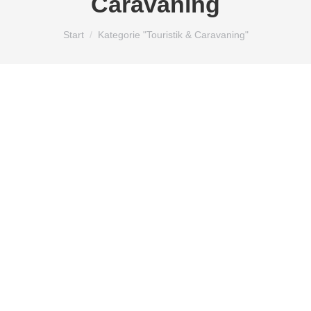
Caravaning
Sie befinden sich hier:
Start
Kategorie "Touristik & Caravaning"
Allgemein
Freizeit, Reisen und Caravaning
Touristik & Caravaning
Wohnmobile Caravan Freizeit
Kastenwagen von Vision