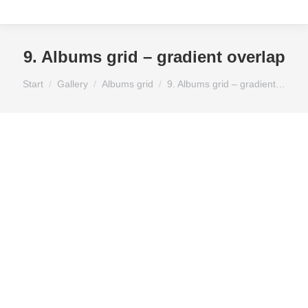
9. Albums grid – gradient overlap
Sie befinden sich hier:
Start
Gallery
Albums grid
9. Albums grid – gradient…