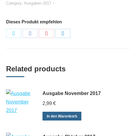
Category:
Ausgaben 2017
quantity
Dieses Produkt empfehlen
Share
Share
Share
Share
on
on
on
on
Twitter
Facebook
Pinterest
LinkedIn
Related products
Ausgabe November 2017
2,99
€
In den Warenkorb