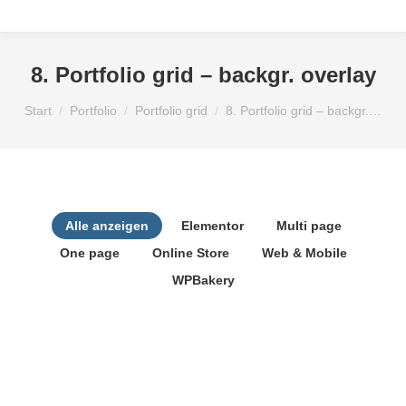
8. Portfolio grid – backgr. overlay
Sie befinden sich hier:
Start
Portfolio
Portfolio grid
8. Portfolio grid – backgr.…
Alle anzeigen
Elementor
Multi page
One page
Online Store
Web & Mobile
WPBakery