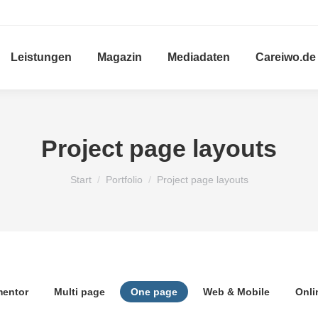
Leistungen
Magazin
Mediadaten
Careiwo.de
Project page layouts
Sie befinden sich hier:
Start
Portfolio
Project page layouts
mentor
Multi page
One page
Web & Mobile
Onli