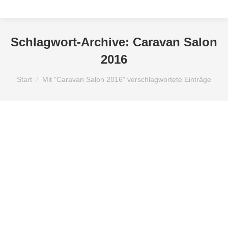
Schlagwort-Archive:
Caravan Salon
2016
Sie befinden sich hier:
Start
Mit "Caravan Salon 2016" verschlagwortete Einträge
Allgemein
Anzeigen für Wohnmobile
Anzeigengestaltung
Blog
Caravan Salon 2016
Caravan Salon 2016 Düsseldorf