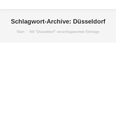
Schlagwort-Archive:
Düsseldorf
Sie befinden sich hier:
Start
Mit "Düsseldorf" verschlagwortete Einträge
Allgemein