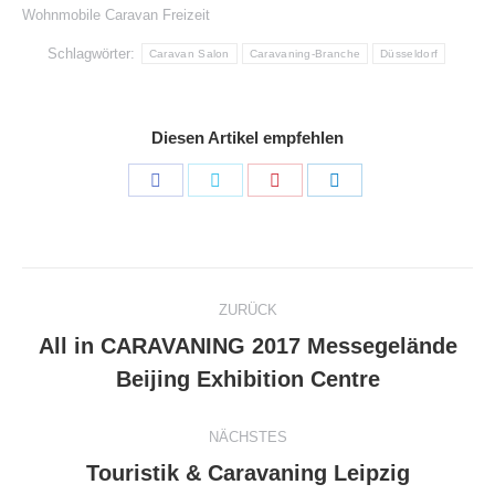
Wohnmobile Caravan Freizeit
Schlagwörter:
Caravan Salon
Caravaning-Branche
Düsseldorf
Diesen Artikel empfehlen
Share
Share
Share
Share
on
on
on
on
Facebook
Twitter
Pinterest
LinkedIn
Kommentarnavigation
ZURÜCK
All in CARAVANING 2017 Messegelände
Vorheriger
Beijing Exhibition Centre
Beitrag:
NÄCHSTES
Nächster
Touristik & Caravaning Leipzig