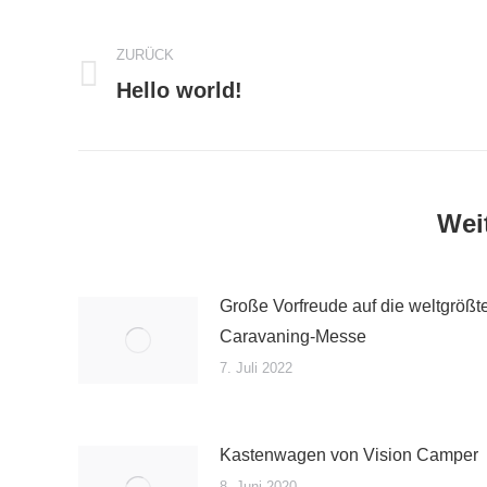
Kommentarnavigation
ZURÜCK
Vorheriger
Hello world!
Beitrag:
Weit
Große Vorfreude auf die weltgrößt
Caravaning-Messe
7. Juli 2022
Kastenwagen von Vision Camper
8. Juni 2020