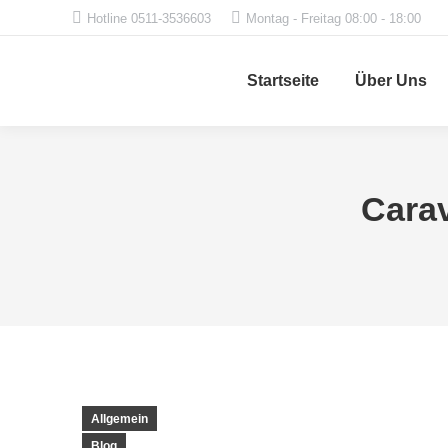
Hotline 0511-3536603
Montag - Freitag 08:00 - 18:00
Startseite
Über Uns
Carav
Allgemein
Blog