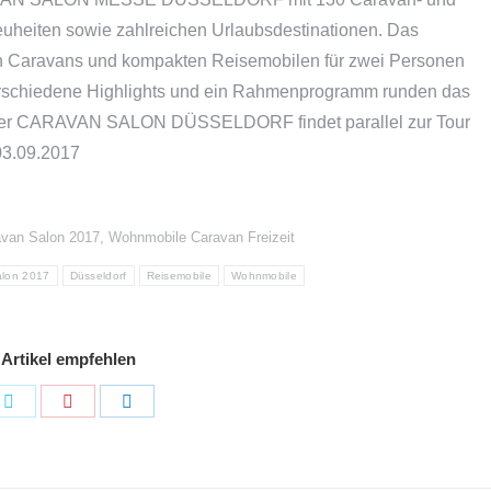
uheiten sowie zahlreichen Urlaubsdestinationen. Das
en Caravans und kompakten Reisemobilen für zwei Personen
erschiedene Highlights und ein Rahmenprogramm runden das
. Der CARAVAN SALON DÜSSELDORF findet parallel zur Tour
03.09.2017
van Salon 2017
,
Wohnmobile Caravan Freizeit
alon 2017
Düsseldorf
Reisemobile
Wohnmobile
 Artikel empfehlen
e
Share
Share
Share
on
on
on
book
Twitter
Pinterest
LinkedIn