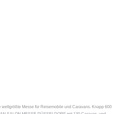
ltgrößte Messe für Reisemobile und Caravans. Knapp 600
 CARAVAN SALON MESSE DÜSSELDORF mit 130 Caravan- und