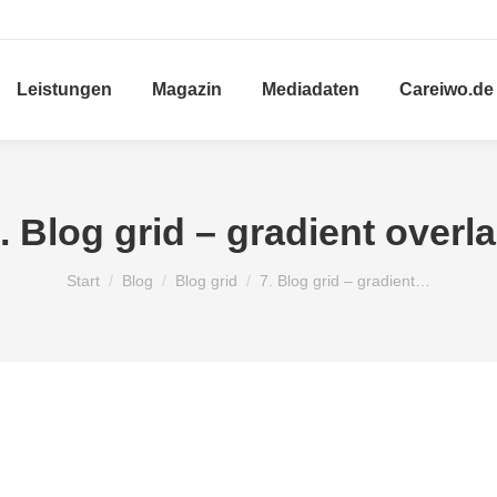
Leistungen
Magazin
Mediadaten
Careiwo.de
. Blog grid – gradient overl
Sie befinden sich hier:
Start
Blog
Blog grid
7. Blog grid – gradient…