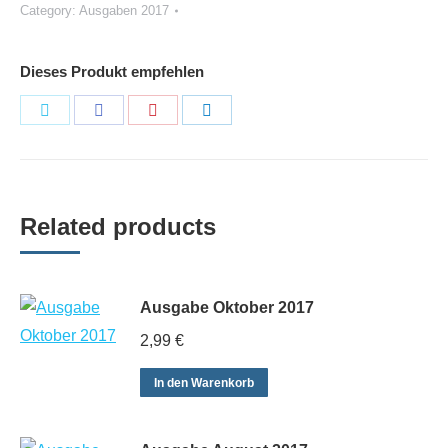
Category:
Ausgaben 2017
quantity
Dieses Produkt empfehlen
Share
Share
Share
Share
on
on
on
on
Twitter
Facebook
Pinterest
LinkedIn
Related products
Ausgabe Oktober 2017
2,99
€
In den Warenkorb