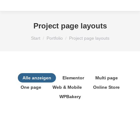
Project page layouts
Sie befinden sich hier:
Start
Portfolio
Project page layouts
Alle anzeigen
Elementor
Multi page
One page
Web & Mobile
Online Store
WPBakery