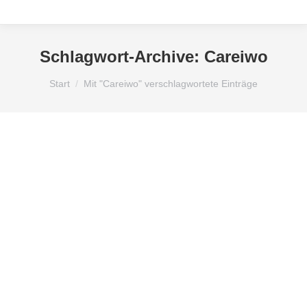
Schlagwort-Archive:
Careiwo
Sie befinden sich hier:
Start
Mit "Careiwo" verschlagwortete Einträge
Lorinser Mercedes-Benz G500
29. März 2016
Ein Mercedes Benz G500 ist imposant, keine Frage. Ein
dunkler Lord, der irgendwie über den Dingen zu stehen
scheint. Er wirkt edel, faszinierend und scheint beinahe
mühelos jedes Terrain zu meistern. Lorinser setzt dem Lord
die Krone auf. Die Lorinser GmbH ist Autotuner. Dank edler