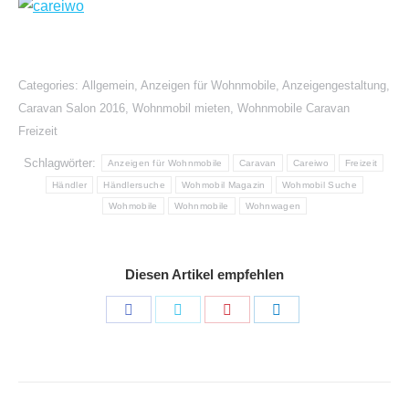
Categories:
Allgemein
,
Anzeigen für Wohnmobile
,
Anzeigengestaltung
,
Caravan Salon 2016
,
Wohnmobil mieten
,
Wohnmobile Caravan
Freizeit
Schlagwörter:
Anzeigen für Wohnmobile
Caravan
Careiwo
Freizeit
Händler
Händlersuche
Wohmobil Magazin
Wohmobil Suche
Wohmobile
Wohnmobile
Wohnwagen
Diesen Artikel empfehlen
Share
Share
Share
Share
on
on
on
on
Facebook
Twitter
Pinterest
LinkedIn
Kommentarnavigation