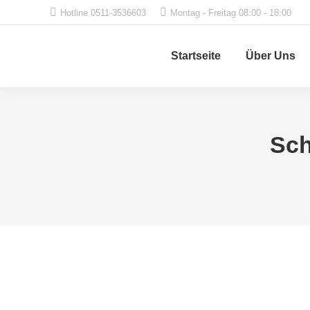
Hotline 0511-3536603
Montag - Freitag 08:00 - 18:00
Startseite
Über Uns
Sch
Lorinser Mercedes-Benz G500
29. März 2016