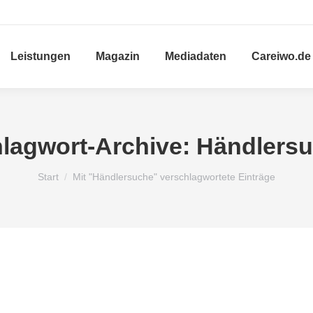
Leistungen
Magazin
Mediadaten
Careiwo.de
lagwort-Archive:
Händlers
Sie befinden sich hier:
Start
Mit "Händlersuche" verschlagwortete Einträge
Allgemein
Anzeigen für Wohnmobile