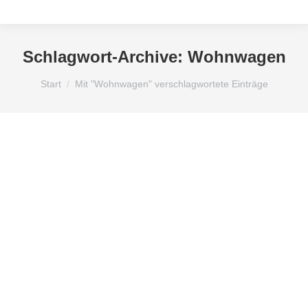
Schlagwort-Archive:
Wohnwagen
Sie befinden sich hier:
Start
Mit "Wohnwagen" verschlagwortete Einträge
Allgemein
Anzeigen für Wohnmobile
Anzeigengestaltung
Blog
Caravan Salon 2016
Caravan Salon 2016 Düsseldorf
Caravan Salon Düsseldorf
Uncategorized