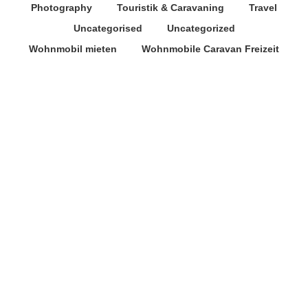
Photography
Touristik & Caravaning
Travel
Uncategorised
Uncategorized
Wohnmobil mieten
Wohnmobile Caravan Freizeit
Jeep Renegade Night Eagle –
Stolzer Adler in edlem Schiefergrau
29. März 2016
Es muss nicht immer Chrom oder Silber sein, auch
grau kann durchaus edel wirken. Das beweist Jeep
mit seinem aktuellen Renegade Sondermodell Night
Eagle, bei dem Design-Elemente in mattiertem
Schiefergrau Akzente setzen. Hierzu gehören zum
Beispiel der 7 Slot-Kühlergrill, die Jeep-Markenlogos,
Fensterrahmen, Nebelscheinwerfereinfassungen,