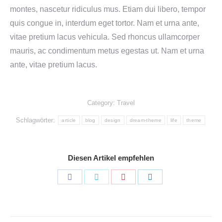
montes, nascetur ridiculus mus. Etiam dui libero, tempor
quis congue in, interdum eget tortor. Nam et urna ante,
vitae pretium lacus vehicula. Sed rhoncus ullamcorper
mauris, ac condimentum metus egestas ut. Nam et urna
ante, vitae pretium lacus.
Category:
Travel
Schlagwörter:
article
blog
design
dream-theme
life
theme
Diesen Artikel empfehlen
Share
Share
Share
Share
on
on
on
on
Facebook
Twitter
Pinterest
LinkedIn