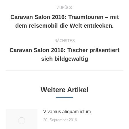
Kommentarnavigation
ZURÜCK
Caravan Salon 2016: Traumtouren – mit
Vorheriger
dem reisemobil die Welt entdecken.
Beitrag:
NÄCHSTES
Caravan Salon 2016: Tischer präsentiert
Nächster
sich bildgewaltig
Beitrag:
Weitere Artikel
Vivamus aliquam ictum
20. September 2016