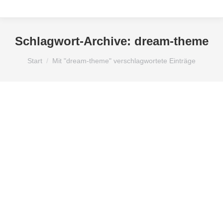
Schlagwort-Archive:
dream-theme
Sie befinden sich hier:
Start
Mit "dream-theme" verschlagwortete Einträge
Lifestyle