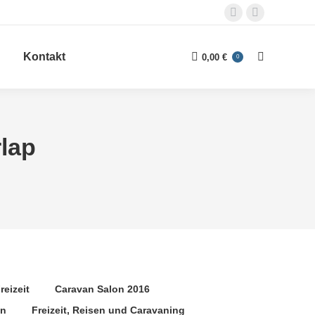
Facebook
E-
page
Mail
Kontakt
opens
page
0,00
€
0
Search:
in
opens
new
in
window
new
window
rlap
reizeit
Caravan Salon 2016
gn
Freizeit, Reisen und Caravaning