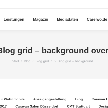
Leistungen
Magazin
Mediadaten
Careiwo.de
Blog grid – background ove
Sie befinden sich hier:
Start
Blog
Blog grid
5. Blog grid – background…
für Wohnmobile
Anzeigengestaltung
Blog
Caravan F
2017
Caravan Salon Düsseldorf
CMT Stuttgart
Desi