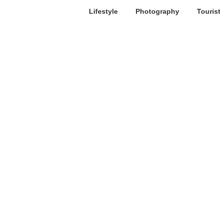
Lifestyle
Photography
Touris
Caravan Salon 2016: