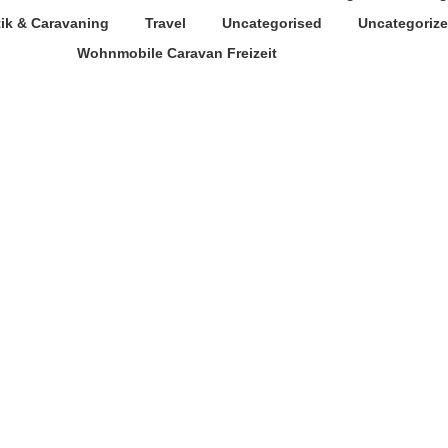
tik & Caravaning
Travel
Uncategorised
Uncategoriz
Wohnmobile Caravan Freizeit
Phasellus rhoncus ante