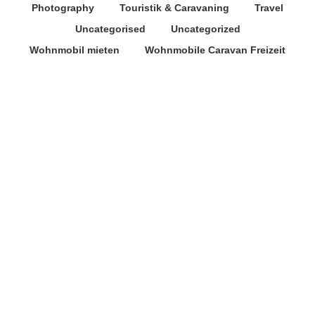
Photography
Touristik & Caravaning
Travel
Uncategorised
Uncategorized
Wohnmobil mieten
Wohnmobile Caravan Freizeit
Jeep Renegade Night Eagle –
Stolzer Adler in edlem Schiefergrau
29. März 2016
Es muss nicht immer Chrom oder Silber sein, auch
grau kann durchaus edel wirken. Das beweist Jeep
mit seinem aktuellen Renegade Sondermodell Night
Eagle, bei dem Design-Elemente in mattiertem
Schiefergrau Akzente setzen. Hierzu gehören zum
Beispiel der 7 Slot-Kühlergrill, die Jeep-Markenlogos,
Fensterrahmen, Nebelscheinwerfereinfassungen,