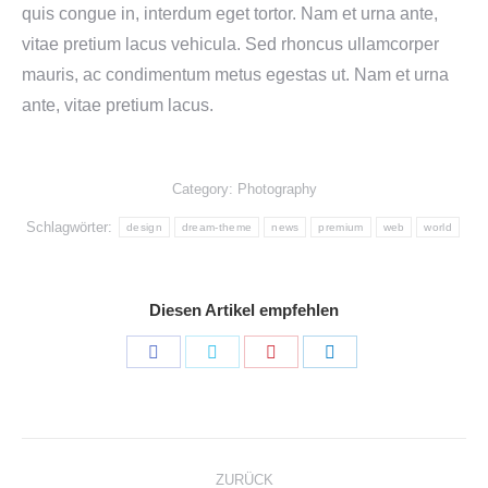
quis congue in, interdum eget tortor. Nam et urna ante,
vitae pretium lacus vehicula. Sed rhoncus ullamcorper
mauris, ac condimentum metus egestas ut. Nam et urna
ante, vitae pretium lacus.
Category:
Photography
Schlagwörter:
design
dream-theme
news
premium
web
world
Diesen Artikel empfehlen
Share
Share
Share
Share
on
on
on
on
Facebook
Twitter
Pinterest
LinkedIn
Kommentarnavigation
ZURÜCK