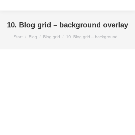
10. Blog grid – background overlay
Sie befinden sich hier:
Start
Blog
Blog grid
10. Blog grid – background…
Caravan Salon Düsseldorf
Wohnmobile Caravan Freizeit