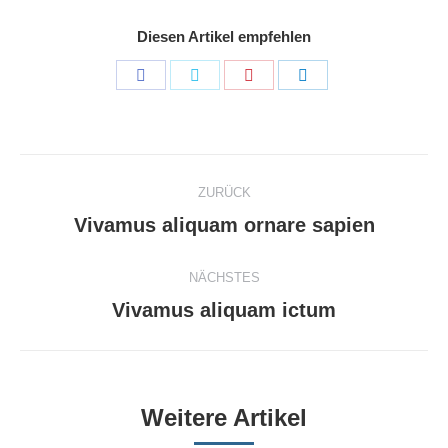
Diesen Artikel empfehlen
Share
Share
Share
Share
on
on
on
on
Facebook
Twitter
Pinterest
LinkedIn
Kommentarnavigation
ZURÜCK
Vorheriger
Vivamus aliquam ornare sapien
Beitrag:
NÄCHSTES
Nächster
Vivamus aliquam ictum
Beitrag:
Weitere Artikel