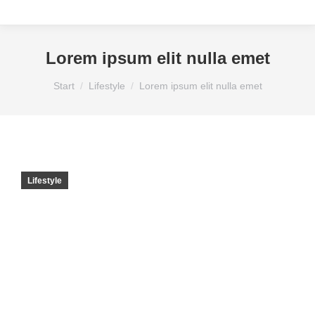
Lorem ipsum elit nulla emet
Sie befinden sich hier:
Start
Lifestyle
Lorem ipsum elit nulla emet
Lifestyle