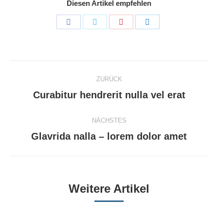
Diesen Artikel empfehlen
Share
Share
Share
Share
on
on
on
on
Facebook
Twitter
Pinterest
LinkedIn
Kommentarnavigation
ZURÜCK
Vorheriger
Curabitur hendrerit nulla vel erat
Beitrag:
NÄCHSTES
Nächster
Glavrida nalla – lorem dolor amet
Beitrag:
Weitere Artikel