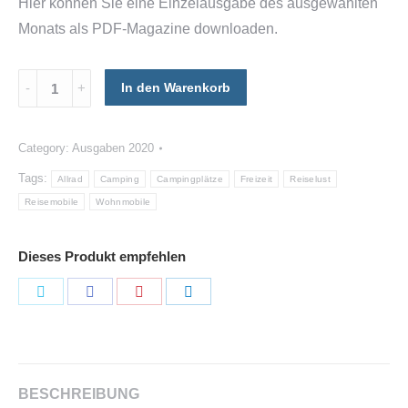
Hier können Sie eine Einzelausgabe des ausgewählten
Monats als PDF-Magazine downloaden.
Wohnmobile
In den Warenkorb
-
Ausgabe
Category:
Ausgaben 2020
11
Tags:
Allrad
Camping
Campingplätze
Freizeit
Reiselust
/
Reisemobile
Wohnmobile
2020
quantity
Dieses Produkt empfehlen
Share
Share
Share
Share
on
on
on
on
Twitter
Facebook
Pinterest
LinkedIn
BESCHREIBUNG