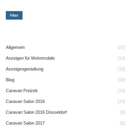
Min.
Ma
Preis
Pre
Filter
Allgemein
(27)
Anzeigen für Wohnmobile
(13)
Anzeigengestaltung
(10)
Blog
(19)
Caravan Freizeit
(13)
Caravan Salon 2016
(10)
Caravan Salon 2016 Düsseldorf
(6)
Caravan Salon 2017
(5)