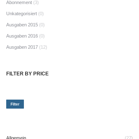
Abonnement
(3)
Unkategorisiert
(0)
Ausgaben 2015
(0)
Ausgaben 2016
(0)
Ausgaben 2017
(12)
FILTER BY PRICE
Min.
Ma
Preis
Pre
Filter
Allgemein
(27)