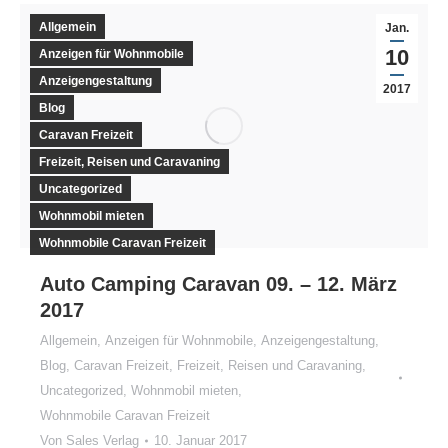
Allgemein
Jan.
10
Anzeigen für Wohnmobile
Anzeigengestaltung
2017
Blog
Caravan Freizeit
Freizeit, Reisen und Caravaning
Uncategorized
Wohnmobil mieten
Wohnmobile Caravan Freizeit
Auto Camping Caravan 09. – 12. März
2017
Allgemein
,
Anzeigen für Wohnmobile
,
Anzeigengestaltung
,
Blog
,
Caravan Freizeit
,
Freizeit, Reisen und Caravaning
,
Uncategorized
,
Wohnmobil mieten
,
Wohnmobile Caravan Freizeit
Von
Sales Verlag
10. Januar 2017