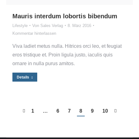
Mauris interdum lobortis bibendum
Lifestyle
Von
Sales Verlag
8. März 2016
Kommentar hinterlassen
Viva ladiet metus nulla. Hitrices orci leo, et feugiat
eros tristique et. Proin ligula justo, iaculis quis
ornare in nulla purus amitos.
Details
1
…
6
7
8
9
10