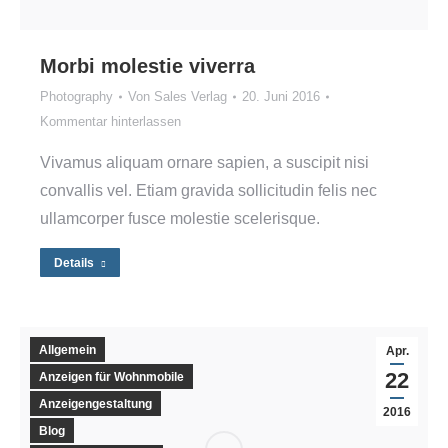
Morbi molestie viverra
Photography
Von
Sales Verlag
20. Juni 2016
Kommentar hinterlassen
Vivamus aliquam ornare sapien, a suscipit nisi
convallis vel. Etiam gravida sollicitudin felis nec
ullamcorper fusce molestie scelerisque.
Details
Allgemein
Apr.
22
Anzeigen für Wohnmobile
Anzeigengestaltung
2016
Blog