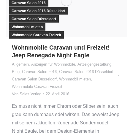
Caravan Salon 2016
Caravan Salon 2016 Düsseldorf
Caravan Salon Düsseldorf
Wohnmobil mieten
Wohnmobile Caravan Freizeit
Wohnmobile Caravan und Freizeit!
Jeep Renegade Night Eagle
Allgemein
,
Anzeigen für Wohnmobile
,
Anzeigengestaltung
,
Blog
,
Caravan Salon 2016
,
Caravan Salon 2016 Düsseldorf
,
Caravan Salon Düsseldorf
,
Wohnmobil mieten
,
Wohnmobile Caravan Freizeit
Von
Sales Verlag
22. April 2016
Es muss nicht immer Chrom oder Silber sein, auch
grau kann durchaus edel wirken. Das beweist Jeep
mit seinem aktuellen Renegade Sondermodell
Night Eagle, bei dem Design-Elemente in